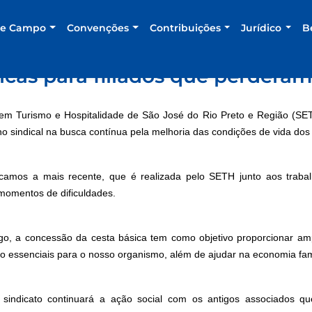
de Campo
Convenções
Contribuições
Jurídico
B
icas para filiados que perdera
m Turismo e Hospitalidade de São José do Rio Preto e Região (SET
ho sindical na busca contínua pela melhoria das condições de vida dos
stacamos a mais recente, que é realizada pelo SETH junto aos trab
momentos de dificuldades.
, a concessão da cesta básica tem como objetivo proporcionar amp
 essenciais para o nosso organismo, além de ajudar na economia fami
sindicato continuará a ação social com os antigos associados 