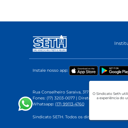
Instit
Instale nosso app:
Rua Conselheiro Saraiva, 317 | Vila Ercilia | São 
O Sindicato Seth uti
Fones: (17) 3203-0077 | Diretor Presidente - Ser
a experiência do 
Whatsapp:
(17) 99113-4760
Sindicato SETH. Todos os direitos reservados