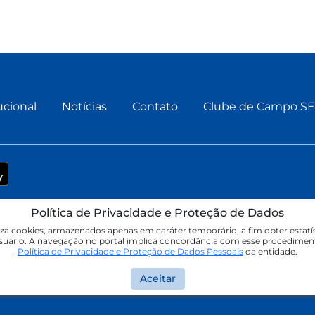
ucional
Notícias
Contato
Clube de Campo S
Política de Privacidade e Proteção de Dados
José do Rio Preto - SP
liza cookies, armazenados apenas em caráter temporário, a fim obter estatí
gio da Silva Paranhos
usuário. A navegação no portal implica concordância com esse procedimen
Política de Privacidade e Proteção de Dados Pessoais
da entidade.
Aceitar