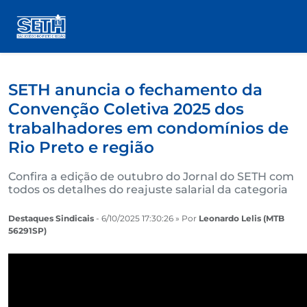
SETH anuncia o fechamento da
Convenção Coletiva 2025 dos
trabalhadores em condomínios de
Rio Preto e região
Confira a edição de outubro do Jornal do SETH com
todos os detalhes do reajuste salarial da categoria
Destaques Sindicais
- 6/10/2025 17:30:26 » Por
Leonardo Lelis (MTB
56291SP)