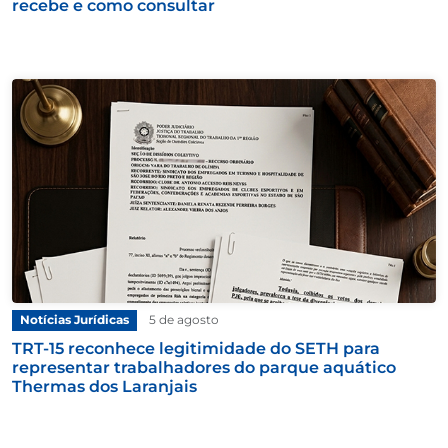
recebe e como consultar
Notícias Jurídicas
5 de agosto
TRT-15 reconhece legitimidade do SETH para
representar trabalhadores do parque aquático
Thermas dos Laranjais