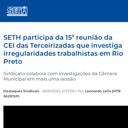
SETH participa da 15ª reunião da
CEI das Terceirizadas que investiga
irregularidades trabalhistas em Rio
Preto
Sindicato colabora com investigações da Câmara
Municipal em mais uma sessão
Destaques Sindicais
- 30/10/2025 21:57:59 » Por
Leonardo Lelis (MTB
56291SP)