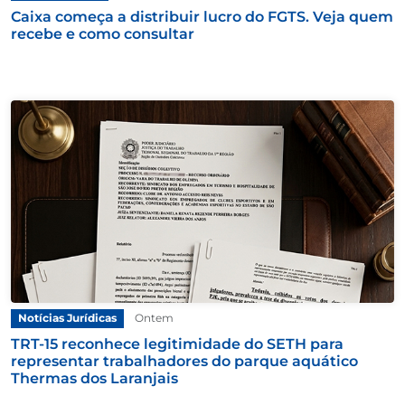
Caixa começa a distribuir lucro do FGTS. Veja quem
recebe e como consultar
Notícias Jurídicas
Ontem
TRT-15 reconhece legitimidade do SETH para
representar trabalhadores do parque aquático
Thermas dos Laranjais