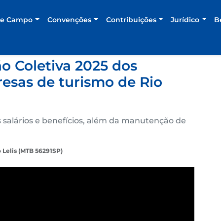
de Campo
Convenções
Contribuições
Jurídico
B
o Coletiva 2025 dos
esas de turismo de Rio
 salários e benefícios, além da manutenção de
 Lelis (MTB 56291SP)