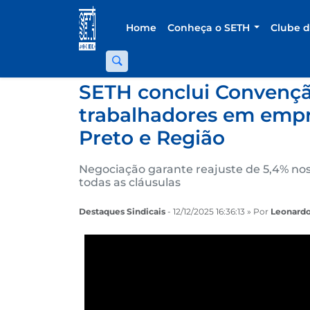
Home
Conheça o SETH
Clube 
SETH conclui Convençã
trabalhadores em empr
Preto e Região
Negociação garante reajuste de 5,4% nos
todas as cláusulas
Destaques Sindicais
- 12/12/2025 16:36:13 » Por
Leonardo