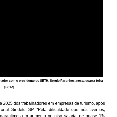
lhador com o presidente do SETH, Sergio Paranhos, nesta quarta-feira
(10/12)
a 2025 dos trabalhadores em empresas de turismo, após
onal Sindetur-SP. “Pela dificuldade que nós tivemos,
e garantimos um aumento no piso salarial de quase 1%