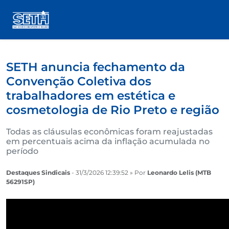
SETH anuncia fechamento da
Convenção Coletiva dos
trabalhadores em estética e
cosmetologia de Rio Preto e região
Todas as cláusulas econômicas foram reajustadas
em percentuais acima da inflação acumulada no
período
Destaques Sindicais
- 31/3/2026 12:39:52 » Por
Leonardo Lelis (MTB
56291SP)