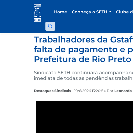
Home
Conheça o SETH
Clube 
Trabalhadores da Gstaf
falta de pagamento e 
Prefeitura de Rio Preto
Sindicato SETH continuará acompanhando
imediata de todas as pendências trabalh
Destaques Sindicais
- 10/6/2026 13:20:5 » Por
Leonardo 