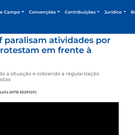
de Campo
Convenções
Contribuições
Jurídico
B
f paralisam atividades por
protestam em frente à
 a situação e cobrando a regularização
istas
Lelis (MTB 56291SP)