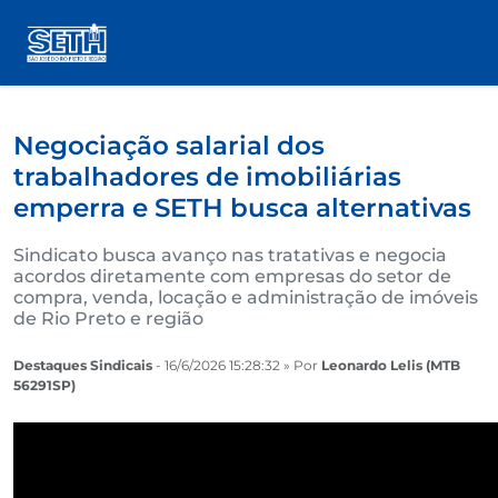
Negociação salarial dos
trabalhadores de imobiliárias
emperra e SETH busca alternativas
Sindicato busca avanço nas tratativas e negocia
acordos diretamente com empresas do setor de
compra, venda, locação e administração de imóveis
de Rio Preto e região
Destaques Sindicais
- 16/6/2026 15:28:32 » Por
Leonardo Lelis (MTB
56291SP)