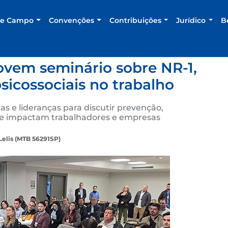
de Campo
Convenções
Contribuições
Jurídico
B
em seminário sobre NR-1,
sicossociais no trabalho
s e lideranças para discutir prevenção,
que impactam trabalhadores e empresas
Lelis (MTB 56291SP)