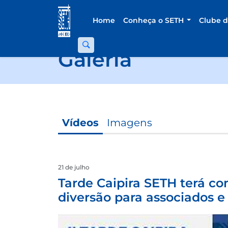
Home
Conheça o SETH
Clube 
Galeria
Vídeos
Imagens
21 de julho
Tarde Caipira SETH terá co
diversão para associados e 