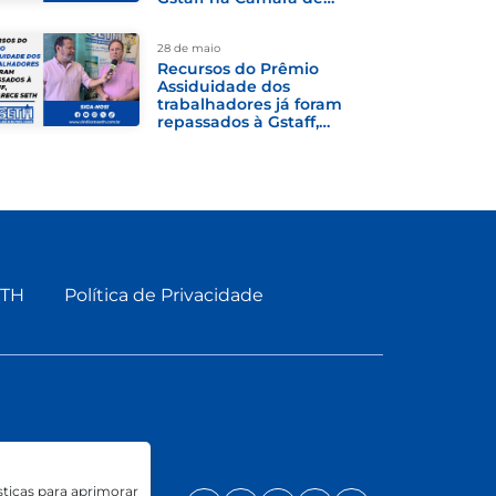
Rio Preto
28 de maio
Recursos do Prêmio
Assiduidade dos
trabalhadores já foram
repassados à Gstaff,
esclarece SETH
ETH
Política de Privacidade
sticas para aprimorar