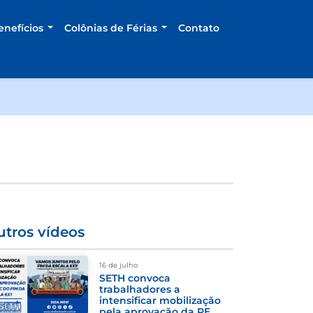
enefícios
Colônias de Férias
Contato
tros vídeos
16 de julho
SETH convoca
trabalhadores a
intensificar mobilização
pela aprovação da PEC