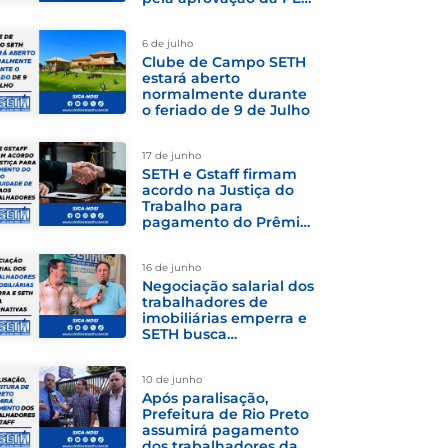
do fim da escala 6x1
6 de julho
Clube de Campo SETH
estará aberto
normalmente durante
o feriado de 9 de Julho
17 de junho
SETH e Gstaff firmam
acordo na Justiça do
Trabalho para
pagamento do Prêmio
Assiduidade de 2025
aos trabalhadores
16 de junho
Negociação salarial dos
trabalhadores de
imobiliárias emperra e
SETH busca
alternativas
10 de junho
Após paralisação,
Prefeitura de Rio Preto
assumirá pagamento
dos trabalhadores da