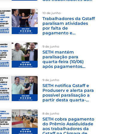
Gstaff
10 de junho
Trabalhadores da Gstaff
paralisam atividades
por falta de
pagamento e
protestam em frente à
Prefeitura de Rio Preto
9 de junho
SETH mantém
paralisação para
quarta-feira (10/06)
após pagamentos
parciais da Gstaff
9 de junho
SETH notifica Gstaff e
Produserv e alerta para
possível paralisação a
partir desta quarta-
feira (10/06)
8 de junho
SETH cobra pagamento
do Prêmio Assiduidade
aos trabalhadores da
Gstaff na Câmara de